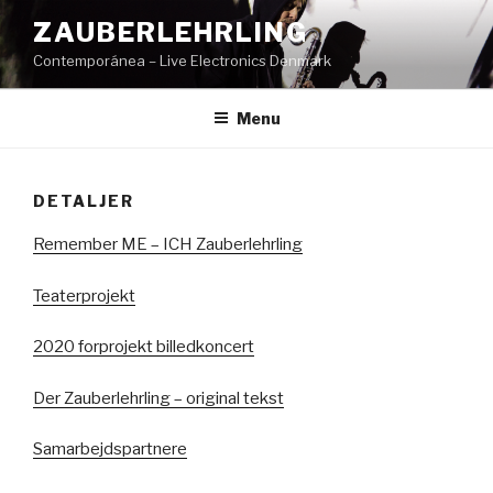
Videre
ZAUBERLEHRLING
til
Contemporánea – Live Electronics Denmark
indhold
Menu
DETALJER
Remember ME – ICH Zauberlehrling
Teaterprojekt
2020 forprojekt billedkoncert
Der Zauberlehrling – original tekst
Samarbejdspartnere