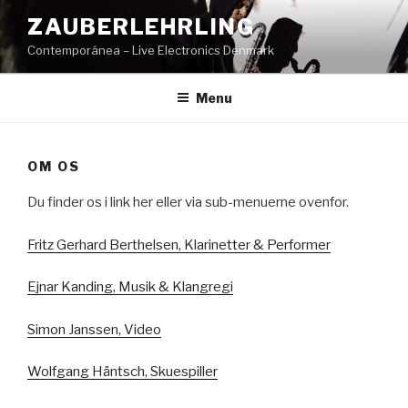
Videre
ZAUBERLEHRLING
til
Contemporánea – Live Electronics Denmark
indhold
Menu
OM OS
Du finder os i link her eller via sub-menuerne ovenfor.
Fritz Gerhard Berthelsen, Klarinetter & Performer
Ejnar Kanding, Musik & Klangregi
Simon Janssen, Video
Wolfgang Häntsch, Skuespiller