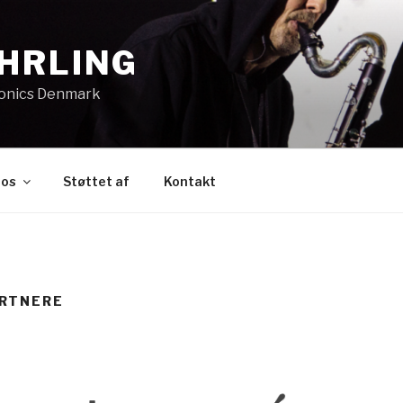
HRLING
ronics Denmark
os
Støttet af
Kontakt
RTNERE