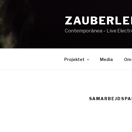
Videre
til
ZAUBERLE
indhold
Contemporánea – Live Elect
Projektet
Media
Om 
SAMARBEJDSPA